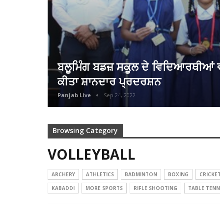
ਬਲੂਮਿੰਗ ਬਡਜ਼ ਸਕੂਲ ਦੇ ਵਿਦਿਆਰਥੀਆਂ ਵੱਲੋਂ
ਕੀਤਾ ਸ਼ਾਨਦਾਰ ਪ੍ਰਦਰਸ਼ਨ
Panjab Live
Sep 24, 2022
Browsing Category
VOLLEYBALL
ARCHERY
ATHLETICS
BADMINTON
BOXING
CRICKE
KABADDI
MORE SPORTS
RIFLE SHOOTING
TABLE TENN