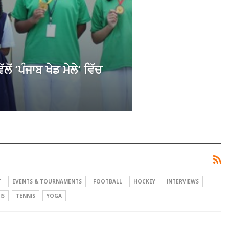
 ‘ਪੰਜਾਬ ਖੇਡ ਮੇਲੇ’ ਵਿੱਚ
T
EVENTS & TOURNAMENTS
FOOTBALL
HOCKEY
INTERVIEWS
IS
TENNIS
YOGA