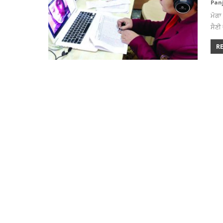
Pan
ਮੋਗਾ
ਸੈਣ
R