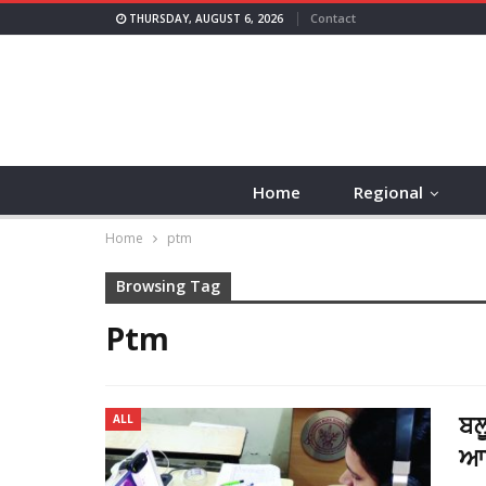
Contact
THURSDAY, AUGUST 6, 2026
Home
Regional
Home
ptm
Browsing Tag
Ptm
ਬਲ
ALL
ਆਨ