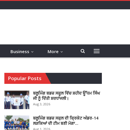
Business
More
Popular Posts
ਬਲੂਮਿੰਗ ਬਡਜ਼ ਸਕੂਲ ਵਿੱਚ ਸ਼ਹੀਦ ਊੱਧਮ ਸਿੰਘ
ਜੀ ਨੂੰ ਦਿੱਤੀ ਸ਼ਰਧਾਂਜਲੀ।
Aug 3, 2026
ਬਲੂਮਿੰਗ ਬਡਜ਼ ਸਕੁਲ ਦੀ ਕ੍ਰਿਕੇਟ ਅੰਡਰ-14
ਲੜਕਿਆਂ ਦੀ ਟੀਮ ਬਣੀ ਮੋਗਾ…
Aug 1, 2026