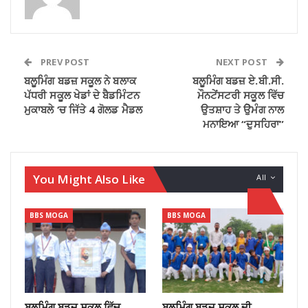
PREV POST
NEXT POST
ਬਲੂਮਿੰਗ ਬਡਜ਼ ਸਕੂਲ ਨੇ ਬਲਾਕ
ਬਲੂਮਿੰਗ ਬਡਜ਼ ਏ.ਬੀ.ਸੀ.
ਪੱਧਰੀ ਸਕੂਲ ਖੇਡਾਂ ਦੇ ਬੈਡਮਿੰਟਨ
ਮੌਨਟੇਂਸਟਰੀ ਸਕੂਲ ਵਿੱਚ
ਮੁਕਾਬਲੇ ‘ਚ ਜਿੱਤੇ 4 ਗੋਲਡ ਮੈਡਲ
ਉਤਸ਼ਾਹ ਤੇ ਉੇਮੰਗ ਨਾਲ
ਮਨਾਇਆ “ਦੁਸਹਿਰਾ”
You Might Also Like
All
BBS MOGA
BBS MOGA
ਬਲੂਮਿੰਗ ਬਡਜ਼ ਸਕੂਲ ਵਿੱਚ
ਬਲੂਮਿੰਗ ਬਡਜ਼ ਸਕੁਲ ਦੀ