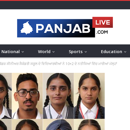
National
World
Sports
Education
 ਬੱਡਜ਼ ਸੀਨੀਅਰ ਸੈਕੰਡਰੀ ਸਕੂਲ ਦੇ ਵਿਦਿਆਰਥੀਆਂ ਨੇ 10+2 ਦੇ ਨਤੀਜਿਆਂ ਵਿੱਚ ਮਾਰੀਆਂ ਮੱਲ੍ਹਾਂ