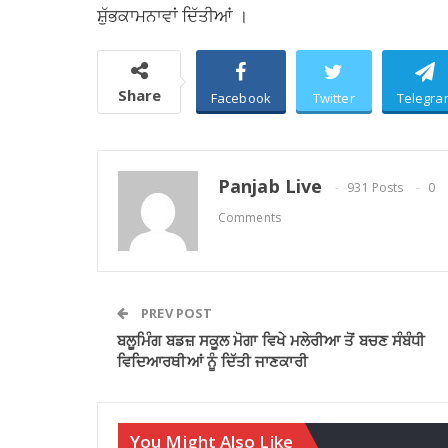
ਸ਼ੁੱਭਕਾਮਨਾਵਾਂ ਦਿੱਤੀਆਂ ।
Share
Facebook
Twitter
Telegra
Panjab Live
931 Posts
0
Comments
PREV POST
ਬਲੂਮਿੰਗ ਬਡਜ਼ ਸਕੂਲ ਮੋਗਾ ਵਿਖੇ ਮਲੇਰੀਆ ਤੋਂ ਬਚਣ ਸੰਬੰਧੀ
ਵਿਦਿਆਰਥੀਆਂ ਨੂੰ ਦਿੱਤੀ ਜਾਣਕਾਰੀ
You Might Also Like