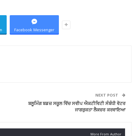
m
Facebook Messenger
NEXT POST
ਬਲੂਮਿੰਗ ਬਡਜ਼ ਸਕੂਲ ਵਿੱਚ ਸਵੀਪ ਐਕਟੀਵਿਟੀ ਸੰਬੰਧੀ ਵੋਟਰ
ਜਾਗਰੁਕਤਾ ਲੈਕਚਰ ਕਰਵਾਇਆ
More From Author