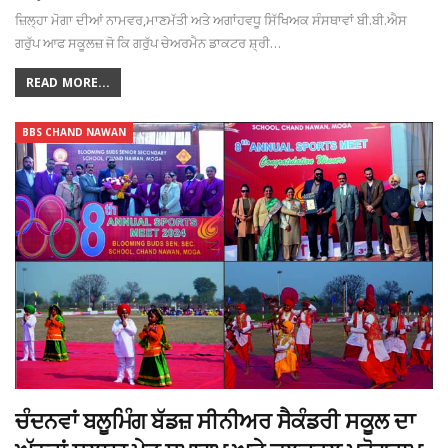
ਜ਼ਿਲ੍ਹਾ ਮੋਗਾ ਦੀਆਂ ਨਾਮਵਰ,ਮਾਣਮੱਤੀ ਅਤੇ ਅਗਾਂਹਵਧੂ ਸਿੱਖਿਅਕ ਸੰਸਥਾਵਾਂ ਬੀ.ਬੀ.ਐਸ
ਗਰੁੱਪ ਆਫ ਸਕੂਲਜ਼ ਜੋ ਕਿ ਗਰੁੱਪ ਚੇਅਰਮੈਨ ਡਾਕਟਰ ਸ਼੍ਰੀ…
READ MORE...
BBS CHAND NAWAN
ਚੰਦਨਵਾਂ ਬਲੂਮਿੰਗ ਬੱਡਜ਼ ਸੀਨੀਅਰ ਸੈਕੰਡਰੀ ਸਕੂਲ ਦਾ