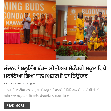
ਚੰਦਨਵਾਂ ਬਲੂਮਿੰਗ ਬੱਡਜ਼ ਸੀਨੀਅਰ ਸੈਕੰਡਰੀ ਸਕੂਲ ਵਿਖੇ
ਮਨਾਇਆ ਗਿਆ ਜਨਮਅਸ਼ਟਮੀ ਦਾ ਤਿਉਹਾਰ
Panjab Live
Aug 28, 2024
ਜ਼ਿਲ੍ਹਾ ਮੋਗਾ ਦੀਆਂ ਨਾਮਵਰ, ਅਗਾਂਹਵਧੂ ਅਤੇ ਮਾਣਮੱਤੀ ਵਿੱਦਿਅਕ ਸੰਸਥਾਵਾਂ ਬੀ.ਬੀ.ਐਸ
ਗਰੁੱਪ ਆਫ ਸਕੂਲਜ਼ ਜੋ ਕਿ ਗਰੁੱਪ ਚੇਅਰਮੈਨ ਡਾਕਟਰ ਸੰਜੀਵ…
READ MORE...