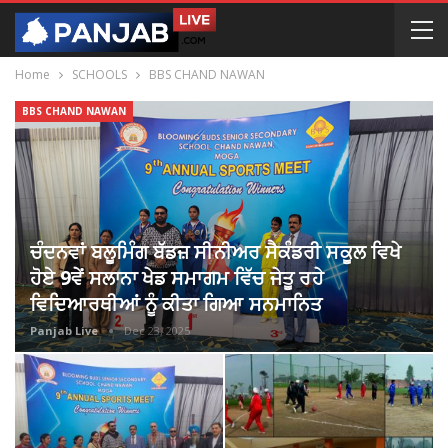
Home
SCHOOLS
BBS CHAND NAWAN
BBS CHAND NAWAN
ਚੰਦਨਵਾਂ ਬਲੂਮਿੰਗ ਬੱਡਜ਼ ਸੀਨੀਅਰ ਸੈਕੰਡਰੀ ਸਕੂਲ ਵਿਖੇ
ਹੋਏ 9ਵੇਂ ਸਲਾਨਾ ਖੇਡ ਸਮਾਗਮ ਵਿੱਚ ਜੇਤੂ ਰਹੇ
ਵਿਦਿਆਰਥੀਆਂ ਨੂੰ ਕੀਤਾ ਗਿਆ ਸਨਮਾਨਿਤ
Panjab Live
Dec 23, 2025