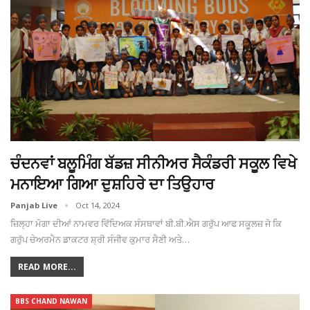
ਚੰਦਨਵਾਂ ਬਲੂਮਿੰਗ ਬੱਡਜ਼ ਸੀਨੀਅਰ ਸੈਕੰਡਰੀ ਸਕੂਲ ਵਿਖੇ
ਮਨਾਇਆ ਗਿਆ ਦੁਸ਼ਹਿਰੇ ਦਾ ਤਿਉਹਾਰ
Panjab Live
Oct 14, 2024
ਜ਼ਿਲ੍ਹਾ ਮੋਗਾ ਦੀਆਂ ਨਾਮਵਰ ਵਿੱਦਿਅਕ ਸੰਸਥਾਵਾਂ ਬੀ.ਬੀ.ਐਸ ਗਰੁੱਪ ਆਫ ਸਕੂਲਜ਼ ਜੋ ਕਿ
ਗਰੁੱਪ ਚੇਅਰਮੈਨ ਡਾਕਟਰ ਸ਼੍ਰੀ ਸੰਜੀਵ ਕੁਮਾਰ ਸੈਣੀ ਅਤੇ…
READ MORE...
BBS CHAND NAWAN