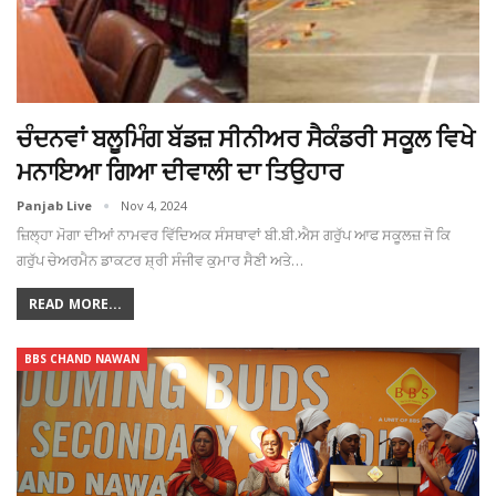
ਚੰਦਨਵਾਂ ਬਲੂਮਿੰਗ ਬੱਡਜ਼ ਸੀਨੀਅਰ ਸੈਕੰਡਰੀ ਸਕੂਲ ਵਿਖੇ
ਮਨਾਇਆ ਗਿਆ ਦੀਵਾਲੀ ਦਾ ਤਿਉਹਾਰ
Panjab Live
Nov 4, 2024
ਜ਼ਿਲ੍ਹਾ ਮੋਗਾ ਦੀਆਂ ਨਾਮਵਰ ਵਿੱਦਿਅਕ ਸੰਸਥਾਵਾਂ ਬੀ.ਬੀ.ਐਸ ਗਰੁੱਪ ਆਫ ਸਕੂਲਜ਼ ਜੋ ਕਿ
ਗਰੁੱਪ ਚੇਅਰਮੈਨ ਡਾਕਟਰ ਸ਼੍ਰੀ ਸੰਜੀਵ ਕੁਮਾਰ ਸੈਣੀ ਅਤੇ…
READ MORE...
BBS CHAND NAWAN