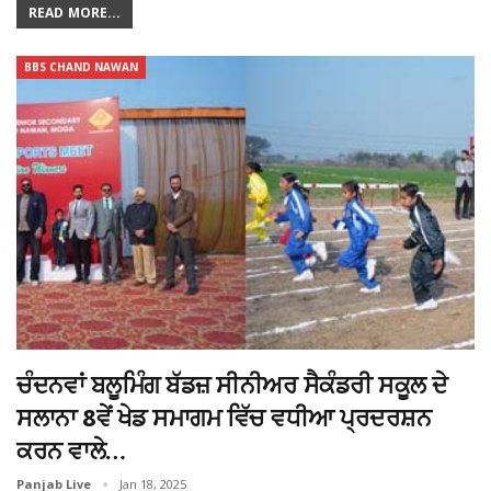
READ MORE...
BBS CHAND NAWAN
ਚੰਦਨਵਾਂ ਬਲੂਮਿੰਗ ਬੱਡਜ਼ ਸੀਨੀਅਰ ਸੈਕੰਡਰੀ ਸਕੂਲ ਦੇ
ਸਲਾਨਾ 8ਵੇਂ ਖੇਡ ਸਮਾਗਮ ਵਿੱਚ ਵਧੀਆ ਪ੍ਰਦਰਸ਼ਨ
ਕਰਨ ਵਾਲੇ…
Panjab Live
Jan 18, 2025