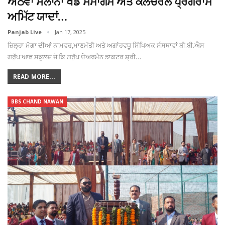
ਅੱਠਵਾਂ ਸਲਾਨਾ ਖੇਡ ਸਮਾਗਮ ਅਤੇ ਕਲਚਰਲ ਪ੍ਰੋਗਰਾਮ
ਅਮਿੱਟ ਯਾਦਾਂ…
Panjab Live
Jan 17, 2025
ਜ਼ਿਲ੍ਹਾ ਮੋਗਾ ਦੀਆਂ ਨਾਮਵਰ,ਮਾਣਮੱਤੀ ਅਤੇ ਅਗਾਂਹਵਧੂ ਸਿੱਖਿਅਕ ਸੰਸਥਾਵਾਂ ਬੀ.ਬੀ.ਐਸ
ਗਰੁੱਪ ਆਫ ਸਕੂਲਜ਼ ਜੋ ਕਿ ਗਰੁੱਪ ਚੇਅਰਮੈਨ ਡਾਕਟਰ ਸ਼੍ਰੀ…
READ MORE...
BBS CHAND NAWAN