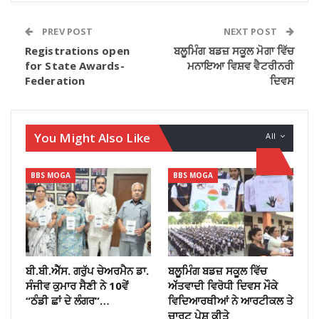
PREV POST
NEXT POST
Registrations open
ਬਲੂਮਿੰਗ ਬਡਜ਼ ਸਕੂਲ ਮੋਗਾ ਵਿੱਚ
for State Awards-
ਮਨਾਇਆ ਵਿਸ਼ਵ ਵੈਟਰੀਨਰੀ
Federation
ਦਿਵਸ
You Might Also Like
All
BBS MOGA
BBS MOGA
ਬੀ.ਬੀ.ਐੱਸ. ਗਰੁੱਪ ਚੇਅਰਮੈਨ ਡਾ.
ਬਲੂਮਿੰਗ ਬਡਜ਼ ਸਕੂਲ ਵਿੱਚ
ਸੰਜੀਵ ਕੁਮਾਰ ਸੈਣੀ ਨੇ 10ਵੇਂ
ਅੱੱਤਵਾਦੀ ਵਿਰੋਧੀ ਦਿਵਸ ਮੌਕੇ
“ਠੰਡੀ ਛਾਂ ਦੇ ਲੰਗਰ”…
ਵਿਦਿਆਰਥੀਆਂ ਨੇ ਆਰਟੀਕਲ ਤੇ
ਚਾਰਟ ਪੇਸ਼ ਕੀਤੇ