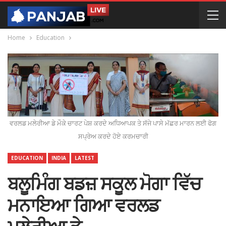
Home
Education
ਵਰਲਡ ਮਲੇਰੀਆ ਡੇ ਮੌਕੇ ਚਾਰਟ ਪੇਸ਼ ਕਰਦੇ ਅਧਿਆਪਕ ਤੇ ਸੱਜੇ ਪਾਸੇ ਮੱਛਰ ਮਾਰਨ ਲਈ ਫੋਗ
ਸਪ੍ਰੇਅ ਕਰਦੇ ਹੋਏ ਕਰਮਚਾਰੀ
EDUCATION
INDIA
LATEST
ਬਲੂਮਿੰਗ ਬਡਜ਼ ਸਕੂਲ ਮੋਗਾ ਵਿੱਚ
ਮਨਾਇਆ ਗਿਆ ਵਰਲਡ