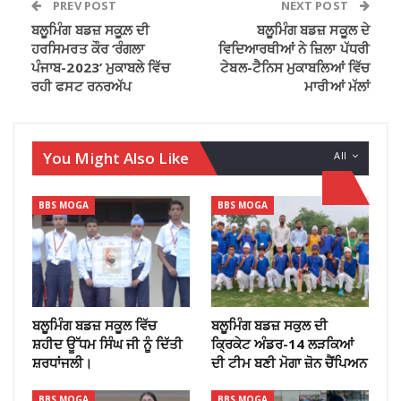
PREV POST
NEXT POST
ਬਲੂਮਿੰਗ ਬਡਜ਼ ਸਕੂਲ਼ ਦੀ
ਬਲੂਮਿੰਗ ਬਡਜ਼ ਸਕੂਲ ਦੇ
ਹਰਸਿਮਰਤ ਕੌਰ ‘ਰੰਗਲਾ
ਵਿਦਿਆਰਥੀਆਂ ਨੇ ਜ਼ਿਲਾ ਪੱਧਰੀ
ਪੰਜਾਬ-2023’ ਮੁਕਾਬਲੇ ਵਿੱਚ
ਟੇਬਲ-ਟੈਨਿਸ ਮੁਕਾਬਲਿਆਂ ਵਿੱਚ
ਰਹੀ ਫਸਟ ਰਨਰਅੱਪ
ਮਾਰੀਆਂ ਮੱਲਾਂ
You Might Also Like
All
BBS MOGA
BBS MOGA
ਬਲੂਮਿੰਗ ਬਡਜ਼ ਸਕੂਲ ਵਿੱਚ
ਬਲੂਮਿੰਗ ਬਡਜ਼ ਸਕੁਲ ਦੀ
ਸ਼ਹੀਦ ਊੱਧਮ ਸਿੰਘ ਜੀ ਨੂੰ ਦਿੱਤੀ
ਕ੍ਰਿਕੇਟ ਅੰਡਰ-14 ਲੜਕਿਆਂ
ਸ਼ਰਧਾਂਜਲੀ।
ਦੀ ਟੀਮ ਬਣੀ ਮੋਗਾ ਜ਼ੋਨ ਚੈਂਪਿਅਨ
BBS MOGA
BBS MOGA