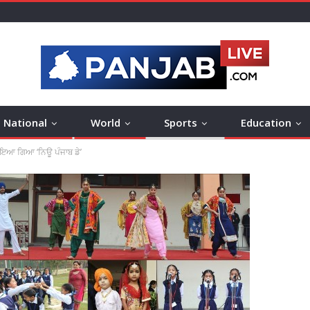
National
World
Sports
Education
ਾਇਆ ਗਿਆ ‘ਨਿਊ ਪੰਜਾਬ ਡੇ’