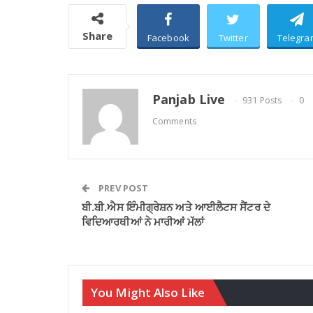
Share
Facebook
Twitter
Telegra
Panjab Live
931 Posts
0
Comments
PREV POST
ਬੀ.ਬੀ.ਐਸ ਇੰਮੀਗ੍ਰੇਸ਼ਨ ਅਤੇ ਆਈਲੈਟਸ ਸੈਂਟਰ ਦੇ
ਵਿਦਿਆਰਥੀਆਂ ਨੇ ਮਾਰੀਆਂ ਮੱਲਾਂ
You Might Also Like