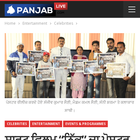
Home
Entertainment
Celebrities
ਪੋਸਟਰ ਰੀਲੀਜ਼ ਕਰਦੇ ਹੋਏ ਸੰਜੀਵ ਕੁਮਾਰ ਸੈਣੀ, ਮੈਡਮ ਕਮਲ ਸੈਣੀ, ਸੰਨੀ ਸ਼ਰਮਾ ਤੇ ਕਲਾਕਾਰ
ਸਾਥੀ।
CELEBRITIES
ENTERTAINMENT
EVENTS & PROGRAMMES
ਸ਼ਾਰਟ ਫਿਲਮ “ਨਿੱਕੂ” ਦਾ ਪੋਸਟਰ