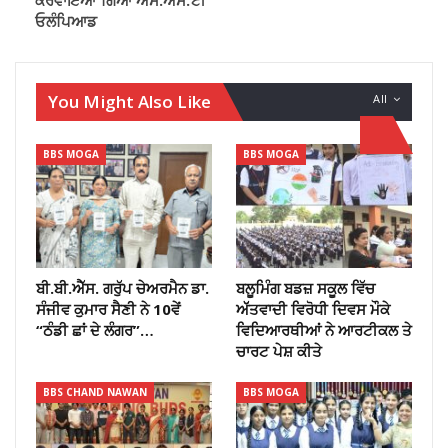
ਕਰਵਾਇਆ ਗਿਆ ਐਸ.ਐਸ.ਟੀ
ਓਲੰਪਿਆਡ
You Might Also Like
All
BBS MOGA
BBS MOGA
ਬੀ.ਬੀ.ਐੱਸ. ਗਰੁੱਪ ਚੇਅਰਮੈਨ ਡਾ.
ਬਲੂਮਿੰਗ ਬਡਜ਼ ਸਕੂਲ ਵਿੱਚ
ਸੰਜੀਵ ਕੁਮਾਰ ਸੈਣੀ ਨੇ 10ਵੇਂ
ਅੱੱਤਵਾਦੀ ਵਿਰੋਧੀ ਦਿਵਸ ਮੌਕੇ
“ਠੰਡੀ ਛਾਂ ਦੇ ਲੰਗਰ”…
ਵਿਦਿਆਰਥੀਆਂ ਨੇ ਆਰਟੀਕਲ ਤੇ
ਚਾਰਟ ਪੇਸ਼ ਕੀਤੇ
BBS CHAND NAWAN
BBS MOGA