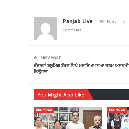
Panjab Live
931 Posts
0
Comments
PREV POST
ਚੰਦਨਵਾਂ ਬਲੂਮਿੰਗ ਬੱਡਜ਼ ਵਿਖੇ ਮਨਾਇਆ ਗਿਆ ਜਨਮ ਅਸ਼ਟਮੀ
ਤਿਉਹਾਰ
You Might Also Like
BBS MOGA
BBS MOGA