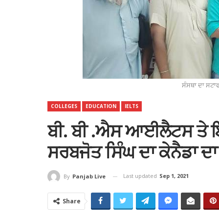
ਸੰਸਥਾ ਦਾ ਸਟਾਫ 
COLLEGES
EDUCATION
IELTS
ਬੀ. ਬੀ .ਐਸ ਆਈਲੈਟਸ ਤੇ ਇ
ਸਰਬਜੋਤ ਸਿੰਘ ਦਾ ਕੇਨੈਡਾ
Last updated
Sep 1, 2021
By
Panjab Live
Share