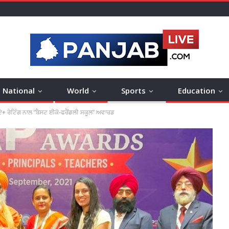
National
World
Sports
Education
 ਏ+ ਰੇਟਿੰਗ ਨਾਲ “ਬੈਸਟ ਈਕੋ-ਫਰੈਂਡਲੀ ਸਕੂਲ” ਅਵਾਰਡ