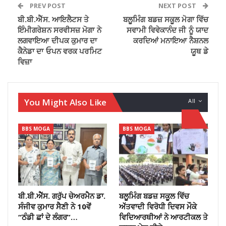
PREV POST
NEXT POST
ਬੀ.ਬੀ.ਐੱਸ. ਆਇਲੈਟਸ ਤੇ
ਬਲੂਮਿੰਗ ਬਡਜ਼ ਸਕੂਲ ਮੋਗਾ ਵਿੱਚ
ਇੰਮੀਗਰੇਸ਼ਨ ਸਰਵੀਸਜ਼ ਮੋਗਾ ਨੇ
ਸਵਾਮੀ ਵਿਵੇਕਾਨੰਦ ਜੀ ਨੂੰ ਯਾਦ
ਲਗਵਾਇਆ ਦੀਪਕ ਕੁਮਾਰ ਦਾ
ਕਰਦਿਆਂ ਮਨਾਇਆ ਨੈਸ਼ਨਲ
ਕੈਨੇਡਾ ਦਾ ਓਪਨ ਵਰਕ ਪਰਮਿਟ
ਯੂਥ ਡੇ
ਵਿਜ਼ਾ
You Might Also Like
All
BBS MOGA
BBS MOGA
ਬੀ.ਬੀ.ਐੱਸ. ਗਰੁੱਪ ਚੇਅਰਮੈਨ ਡਾ.
ਬਲੂਮਿੰਗ ਬਡਜ਼ ਸਕੂਲ ਵਿੱਚ
ਸੰਜੀਵ ਕੁਮਾਰ ਸੈਣੀ ਨੇ 10ਵੇਂ
ਅੱੱਤਵਾਦੀ ਵਿਰੋਧੀ ਦਿਵਸ ਮੌਕੇ
“ਠੰਡੀ ਛਾਂ ਦੇ ਲੰਗਰ”…
ਵਿਦਿਆਰਥੀਆਂ ਨੇ ਆਰਟੀਕਲ ਤੇ