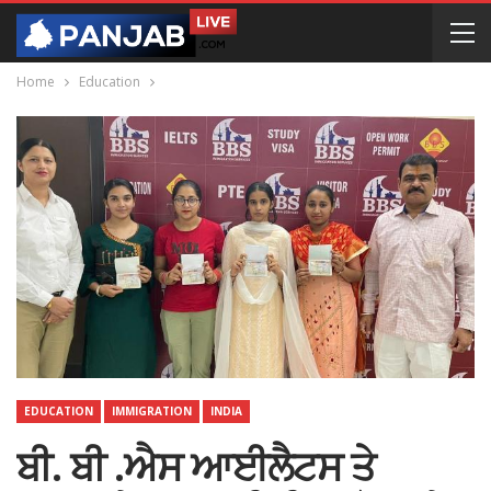
Home
Education
EDUCATION
IMMIGRATION
INDIA
ਬੀ. ਬੀ .ਐਸ ਆਈਲੈਟਸ ਤੇ