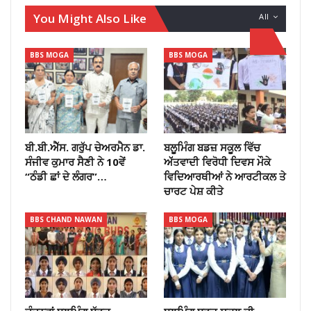
You Might Also Like
All
BBS MOGA
BBS MOGA
ਬੀ.ਬੀ.ਐੱਸ. ਗਰੁੱਪ ਚੇਅਰਮੈਨ ਡਾ.
ਬਲੂਮਿੰਗ ਬਡਜ਼ ਸਕੂਲ ਵਿੱਚ
ਸੰਜੀਵ ਕੁਮਾਰ ਸੈਣੀ ਨੇ 10ਵੇਂ
ਅੱੱਤਵਾਦੀ ਵਿਰੋਧੀ ਦਿਵਸ ਮੌਕੇ
“ਠੰਡੀ ਛਾਂ ਦੇ ਲੰਗਰ”…
ਵਿਦਿਆਰਥੀਆਂ ਨੇ ਆਰਟੀਕਲ ਤੇ
ਚਾਰਟ ਪੇਸ਼ ਕੀਤੇ
BBS CHAND NAWAN
BBS MOGA