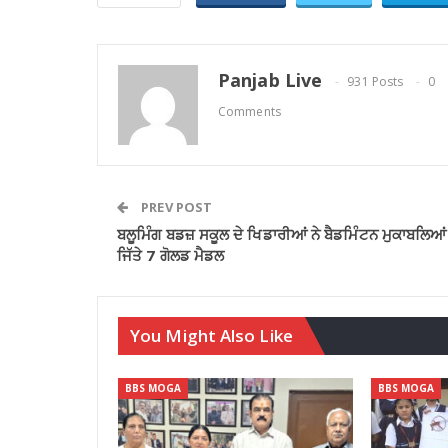
Panjab Live
931 Posts
0
Comments
PREV POST
ਬਲੂਮਿੰਗ ਬਡਜ਼ ਸਕੂਲ ਦੇ ਖਿਡਾਰੀਆਂ ਨੇ ਬੈਡਮਿੰਟਨ ਮੁਕਾਬਲਿਆਂ
ਜਿੱਤੇ 7 ਗੋਲਡ ਮੈਡਲ
You Might Also Like
BBS MOGA
BBS MOGA