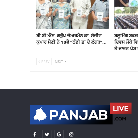
ਬੀ.ਬੀ.ਐੱਸ. ਗਰੁੱਪ ਚੇਅਰਮੈਨ ਡਾ. ਸੰਜੀਵ
ਬਲੂਮਿੰਗ ਬਡਜ਼ 
ਕੁਮਾਰ ਸੈਣੀ ਨੇ 10ਵੇਂ “ਠੰਡੀ ਛਾਂ ਦੇ ਲੰਗਰ”…
ਦਿਵਸ ਮੌਕੇ 
ਤੇ ਚਾਰਟ ਪੇਸ਼ 
PREV
NEXT