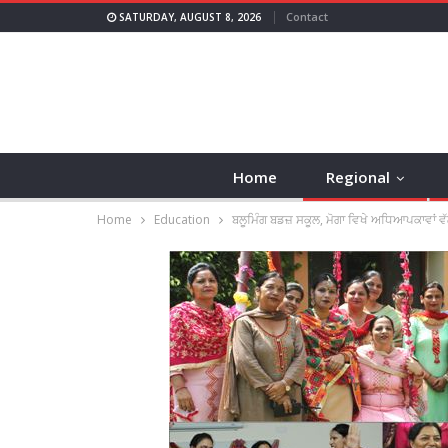
Contact
SATURDAY, AUGUST 8, 2026
Home
Regional
Home
Education
ਬਲੂਮਿੰਗ ਬਡਜ਼ ਸਕੂਲ, ਮੋਗਾ ਵਿਖੇ ਅਧਿਆਪਕਾਵਾਂ ਵ