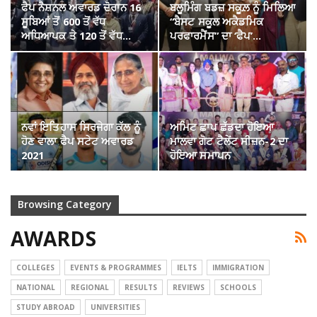
ਫੈਪ ਨੈਸ਼ਨਲ ਅਵਾਰਡ ਦੋਰਾਨ 16
ਬਲੂਮਿੰਗ ਬਡਜ਼ ਸਕੂਲ਼ ਨੂੰ ਮਿਲਿਆ
ਸੂਬਿਆਂ ਤੋਂ 600 ਤੋਂ ਵੱਧ
“ਬੈਸਟ ਸਕੂਲ ਅਕੈਡਮਿਕ
ਅਧਿਆਪਕ ਤੇ 120 ਤੋਂ ਵੱਧ…
ਪਰਫਾਰਮੈਂਸ” ਦਾ ‘ਫੈਪ’…
ਨਵਾਂ ਇਤਿਹਾਸ ਸਿਰਜੇਗਾ ਕੱਲ ਨੂੰ
ਅਮਿਟ ਛਾਪ ਛੱਡਦਾ ਹੋਇਆ
ਹੋਣ ਵਾਲਾ ਫੈਪ ਸਟੇਟ ਅਵਾਰਡ
ਮਾਲਵਾ ਗੋਟ ਟੈਲੇਂਟ ਸੀਜ਼ਨ-2 ਦਾ
2021
ਹੋਇਆ ਸਮਾਪਨ
Browsing Category
AWARDS
COLLEGES
EVENTS & PROGRAMMES
IELTS
IMMIGRATION
NATIONAL
REGIONAL
RESULTS
REVIEWS
SCHOOLS
STUDY ABROAD
UNIVERSITIES