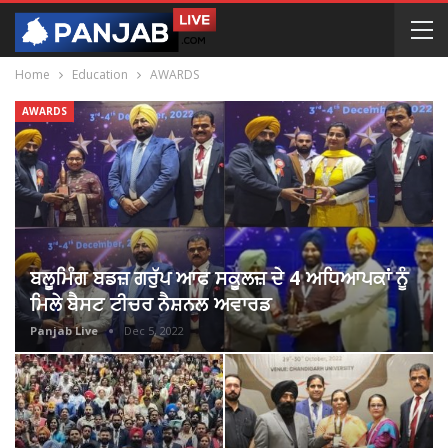
Home
Education
AWARDS
AWARDS
ਬਲੂਮਿੰਗ ਬਡਜ਼ ਗਰੁੱਪ ਆਫ ਸਕੂਲਜ਼ ਦੇ 4 ਅਧਿਆਪਕਾਂ ਨੂੰ
ਮਿਲੇ ਬੈਸਟ ਟੀਚਰ ਨੈਸ਼ਨਲ ਅਵਾਰਡ
Panjab Live
Dec 5, 2022