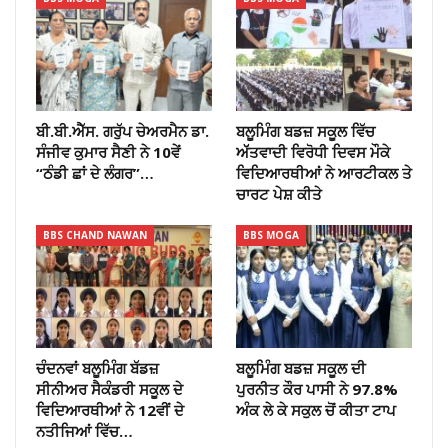
ਬੀ.ਬੀ.ਐੱਸ. ਗਰੁੱਪ ਚੇਅਰਮੈਨ ਡਾ.
ਬਲੂਮਿੰਗ ਬਡਜ਼ ਸਕੂਲ ਵਿੱਚ
ਸੰਜੀਵ ਕੁਮਾਰ ਸੈਣੀ ਨੇ 10ਵੇਂ
ਅੱੱਤਵਾਦੀ ਵਿਰੋਧੀ ਦਿਵਸ ਮੌਕੇ
“ਠੰਡੀ ਛਾਂ ਦੇ ਲੰਗਰ”…
ਵਿਦਿਆਰਥੀਆਂ ਨੇ ਆਰਟੀਕਲ ਤੇ
ਚਾਰਟ ਪੇਸ਼ ਕੀਤੇ
BBS CHAND NAWAN
BBS MOGA
ਚੰਦਨਵਾਂ ਬਲੂਮਿੰਗ ਬੱਡਜ਼
ਬਲੂਮਿੰਗ ਬਡਜ਼ ਸਕੂਲ ਦੀ
ਸੀਨੀਅਰ ਸੈਕੰਡਰੀ ਸਕੂਲ ਦੇ
ਪੁਰਨੀਤ ਕੌਰ ਪਾਸੀ ਨੇ 97.8%
ਵਿਦਿਆਰਥੀਆਂ ਨੇ 12ਵੀਂ ਦੇ
ਅੰਕ ਲੇ ਕੇ ਸਕੁਲ ਚੋਂ ਕੀਤਾ ਟਾਪ
ਨਤੀਜਿਆਂ ਵਿੱਚ…