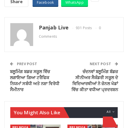
Share
Facebook
WhatsApp
Panjab Live
931 Posts
0
Comments
PREV POST
NEXT POST
ਬਲੂਮਿੰਗ ਬਡਜ਼ ਸਕੂਲ ਵਿੱਚ
ਚੰਦਨਵਾਂ ਬਲੂਮਿੰਗ ਬੱਡਜ਼
ਲਗਾਇਆ ਗਿਆ ਟਰੈਫਿਕ
ਸੀਨੀਅਰ ਸੈਕੰਡਰੀ ਸਕੂਲ ਦੇ
ਨਿਯਮਾਂ ਸਬੰਧੀ ਅਤੇ ਨਸ਼ਾ ਵਿਰੋਧੀ
ਵਿਦਿਆਰਥੀਆਂ ਨੇ ਜ਼ੋਨਲ ਖੇਡਾਂ
ਸੈਮੀਨਾਰ
ਵਿੱਚ ਕੀਤਾ ਵਧੀਆ ਪ੍ਰਦਰਸ਼ਨ
You Might Also Like
All
BBS MOGA
BBS MOGA