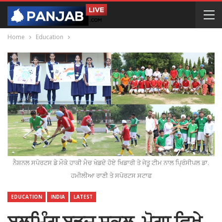
Home
Education
ਨੈਸ਼ਨਲ ਸਪੋਰਟਸ ਡੇ ਮੌਕੇ ਹਾਕੀ ਮੈਚ ਖੇਡਦੇ ਹੋਏ ਖਿਡਾਰੀ ਤੇ ਜੇਤੂ ਟੀਮ ਨਾਲ ਪ੍ਰਿੰਸੀਪਲ ਡਾ.
ਹਮੀਲੀਆ ਰਾਣੀ ਤੇ ਸਪੋਰਟਸ ਸਟਾਫ
EDUCATION
INDIA
LATEST
ਬਲੂਮਿੰਗ ਬਡਜ਼ ਸਕੂਲ, ਮੋਗਾ ਵਿਖੇ