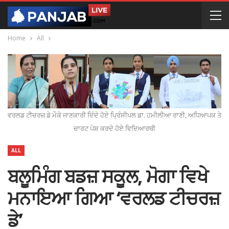
Home
All
ਵਰਲਡ ਟੀਚਰਜ਼ ਡੇ ਮੌਕੇ ਜਾਣਕਾਰੀ ਦਿੰਦੇ ਹੋਏ ਪ੍ਰਿੰਸੀਪਲ ਡਾ. ਹਮੀਲੀਆ ਰਾਣੀ, ਅਧਿਆਪਕ ਤੇ
ਚਾਰਟ ਪੇਸ਼ ਕਰਦੇ ਹੋਏ ਵਿਦਿਆਰਥੀ
ALL
ਬਲੂਮਿੰਗ ਬਡਜ਼ ਸਕੂਲ, ਮੋਗਾ ਵਿਖੇ
ਮਨਾਇਆ ਗਿਆ ‘ਵਰਲਡ ਟੀਚਰਜ਼
ਡੇ’