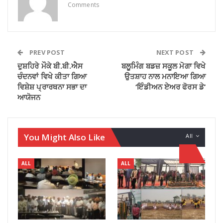
Comments
PREV POST
NEXT POST
ਦੁਸ਼ਹਿਰੇ ਮੌਕੇ ਬੀ.ਬੀ.ਐਸ
ਬਲੂਮਿੰਗ ਬਡਜ਼ ਸਕੂਲ ਮੋਗਾ ਵਿਖੇ
ਚੰਦਨਵਾਂ ਵਿਖੇ ਕੀਤਾ ਗਿਆ
ਉਤਸ਼ਾਹ ਨਾਲ ਮਨਾਇਆ ਗਿਆ
ਵਿਸ਼ੇਸ਼ ਪ੍ਰਾਰਥਨਾ ਸਭਾ ਦਾ
‘ਇੰਡੀਅਨ ਏਅਰ ਫੋਰਸ ਡੇ’
ਆਯੋਜਨ
You Might Also Like
All
ALL
ALL