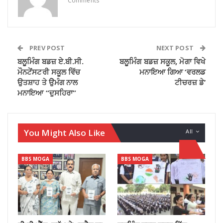
Comments
PREV POST
NEXT POST
ਬਲੂਮਿੰਗ ਬਡਜ਼ ਏ.ਬੀ.ਸੀ.
ਬਲੂਮਿੰਗ ਬਡਜ਼ ਸਕੂਲ, ਮੋਗਾ ਵਿਖੇ
ਮੌਨਟੇਂਸਟਰੀ ਸਕੂਲ ਵਿੱਚ
ਮਨਾਇਆ ਗਿਆ ‘ਵਰਲਡ
ਉਤਸ਼ਾਹ ਤੇ ਉੇਮੰਗ ਨਾਲ
ਟੀਚਰਜ਼ ਡੇ’
ਮਨਾਇਆ “ਦੁਸਹਿਰਾ”
You Might Also Like
All
BBS MOGA
BBS MOGA