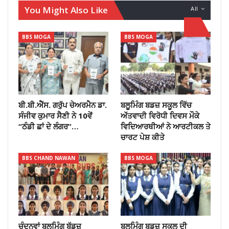
You Might Also Like
All
BBS MOGA
BBS MOGA
ਬੀ.ਬੀ.ਐੱਸ. ਗਰੁੱਪ ਚੇਅਰਮੈਨ ਡਾ.
ਬਲੂਮਿੰਗ ਬਡਜ਼ ਸਕੂਲ ਵਿੱਚ
ਸੰਜੀਵ ਕੁਮਾਰ ਸੈਣੀ ਨੇ 10ਵੇਂ
ਅੱੱਤਵਾਦੀ ਵਿਰੋਧੀ ਦਿਵਸ ਮੌਕੇ
“ਠੰਡੀ ਛਾਂ ਦੇ ਲੰਗਰ”…
ਵਿਦਿਆਰਥੀਆਂ ਨੇ ਆਰਟੀਕਲ ਤੇ
ਚਾਰਟ ਪੇਸ਼ ਕੀਤੇ
BBS CHAND NAWAN
BBS MOGA
ਚੰਦਨਵਾਂ ਬਲੂਮਿੰਗ ਬੱਡਜ਼
ਬਲੂਮਿੰਗ ਬਡਜ਼ ਸਕੂਲ ਦੀ