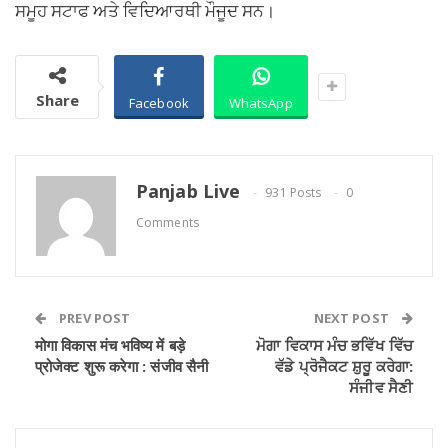
ਸਮੂਹ ਸਟਾਫ ਅਤੇ ਵਿਦਿਆਰਥੀ ਮੌਜੂਦ ਸਨ।
Share
Facebook
WhatsApp
Panjab Live
931 Posts
0
Comments
PREV POST
NEXT POST
मोगा विकास मंच भविष्य में बड़े
ਮੋਗਾ ਵਿਕਾਸ ਮੰਚ ਭਵਿੱਖ ਵਿੱਚ
प्रोजेक्ट शुरू करेगा : संजीव सैनी
ਵੱਡੇ ਪ੍ਰੋਜੈਕਟ ਸ਼ੁਰੂ ਕਰੇਗਾ:
ਸੰਜੀਵ ਸੈਣੀ