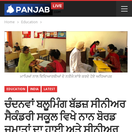
Home
Education
ਮਾਪਿਆਂ ਨਾਲ ਵਿਦਿਆਰਥੀਆਂ ਦੇ ਨਤੀਜੇ ਸਾਂਝੇ ਕਰਦੇ ਹੋਏ ਅਧਿਆਪਕ
EDUCATION
INDIA
LATEST
ਚੰਦਨਵਾਂ ਬਲੂਮਿੰਗ ਬੱਡਜ਼ ਸੀਨੀਅਰ
ਸੈਕੰਡਰੀ ਸਕੂਲ ਵਿਖੇ ਨਾਨ ਬੋਰਡ
ਜਮਾਤਾਂ ਦਾ ਹਾਈ ਅਤੇ ਸੀਨੀਅਰ