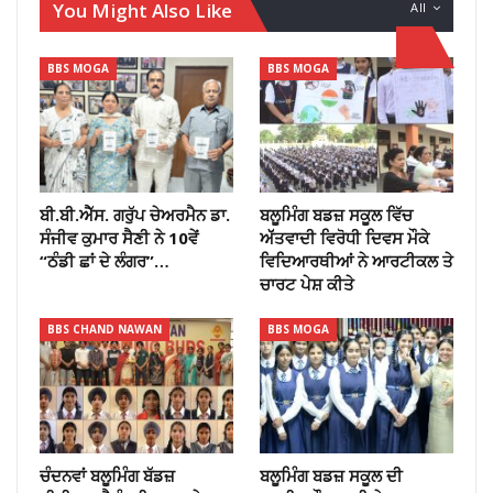
You Might Also Like
All
BBS MOGA
BBS MOGA
ਬੀ.ਬੀ.ਐੱਸ. ਗਰੁੱਪ ਚੇਅਰਮੈਨ ਡਾ.
ਬਲੂਮਿੰਗ ਬਡਜ਼ ਸਕੂਲ ਵਿੱਚ
ਸੰਜੀਵ ਕੁਮਾਰ ਸੈਣੀ ਨੇ 10ਵੇਂ
ਅੱੱਤਵਾਦੀ ਵਿਰੋਧੀ ਦਿਵਸ ਮੌਕੇ
“ਠੰਡੀ ਛਾਂ ਦੇ ਲੰਗਰ”…
ਵਿਦਿਆਰਥੀਆਂ ਨੇ ਆਰਟੀਕਲ ਤੇ
ਚਾਰਟ ਪੇਸ਼ ਕੀਤੇ
BBS CHAND NAWAN
BBS MOGA
ਚੰਦਨਵਾਂ ਬਲੂਮਿੰਗ ਬੱਡਜ਼
ਬਲੂਮਿੰਗ ਬਡਜ਼ ਸਕੂਲ ਦੀ