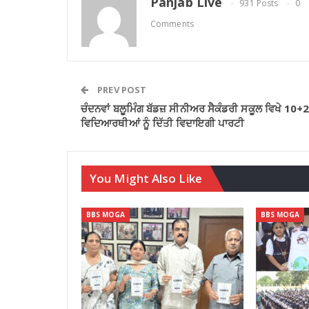
Panjab Live
931 Posts
0
Comments
PREV POST
ਚੰਦਨਵਾਂ ਬਲੂਮਿੰਗ ਬੱਡਜ਼ ਸੀਨੀਅਰ ਸੈਕੰਡਰੀ ਸਕੂਲ ਵਿਖੇ 10+2
ਵਿਦਿਆਰਥੀਆਂ ਨੂੰ ਦਿੱਤੀ ਵਿਦਾਇਗੀ ਪਾਰਟੀ
You Might Also Like
BBS MOGA
BBS MOGA