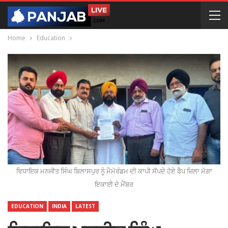
Home
Education
ਵਿਧਾਇਕ ਮਨਜੀਤ ਸਿੰਘ ਬਿਲਾਸਪੁਰ ਨੂੰ ਮੈਮੋਰੰਡਮ ਦੀ ਕਾਪੀ ਸੋਂਪਦੇ ਹੋਏ ਫੈਪ ਜ਼ਿਲਾ ਮੋਗਾ
ਇਕਾਈ ਦੇ ਮੈਂਬਰ
EDUCATION
INDIA
LATEST