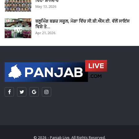
ਰਿਹਾ ਸ਼ਾਨਦਾਰ
May 13, 2026
ਬਲੂਮਿੰਗ ਬਡਜ਼ ਸਕੂਲ, ਮੋਗਾ ਵਿੱਚ ਸੀ.ਬੀ.ਐੱਸ.ਈ. ਵੱਲੋਂ ਸਾਇਂਸ
ਵਿਸ਼ੇ ਤੇ…
Apr 21, 2026
© 2026 - Panjab Live. All Rights Reserved.