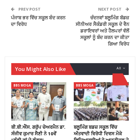
PREV POST
NEXT POST
ਪੰਜਾਬ ਭਰ ਵਿੱਚ ਸਕੂਲ ਬੰਦ ਕਰਨ
ਚੰਦਨਵਾਂ ਬਲੂਮਿੰਗ ਬੱਡਜ਼
ਦਾ ਵਿਰੋਧ
ਸੀਨੀਅਰ ਸੈਕੰਡਰੀ ਸਕੂਲ ਦੇ ਵੈਨ
ਡਰਾਇਵਰਾਂ ਅਤੇ ਹੈਲਪਰਾਂ ਵੱਲੋਂ
ਸਕੂਲਾਂ ਨੂੰ ਬੰਦ ਕਰਨ ਦਾ ਕੀਤਾ
ਗਿਆ ਵਿਰੋਧ
You Might Also Like
All
BBS MOGA
BBS MOGA
ਬੀ.ਬੀ.ਐੱਸ. ਗਰੁੱਪ ਚੇਅਰਮੈਨ ਡਾ.
ਬਲੂਮਿੰਗ ਬਡਜ਼ ਸਕੂਲ ਵਿੱਚ
ਸੰਜੀਵ ਕੁਮਾਰ ਸੈਣੀ ਨੇ 10ਵੇਂ
ਅੱੱਤਵਾਦੀ ਵਿਰੋਧੀ ਦਿਵਸ ਮੌਕੇ
“ਠੰਡੀ ਛਾਂ ਦੇ ਲੰਗਰ”…
ਵਿਦਿਆਰਥੀਆਂ ਨੇ ਆਰਟੀਕਲ ਤੇ